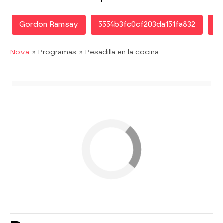
Gordon Ramsay
5554b3fc0cf203da151fa832
Pe
Nova
» Programas
» Pesadilla en la cocina