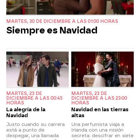
MARTES, 30 DE DICIEMBRE A LAS 01:00 HORAS
Siempre es Navidad
MARTES, 23 DE
MARTES, 23 DE
DICIEMBRE A LAS 00:45
DICIEMBRE A LAS 23:00
HORAS
HORAS
La alegría de la
Navidad en las tierras
Navidad
altas
Justo cuando su carrera
Una perfumista viaja a
está a punto de
Irlanda con una misión
despegar, una llamada
secreta: descifrar en siete