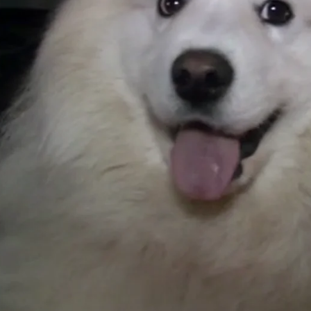
Whatsapp
Facebook
X
Flipboa
ticos. Vamos a intentar que surja
especial... y una chica maravillosa... Es
dos atractivos ejemplares de
rros a la luz de las velas... la famosa
e surja el amor.