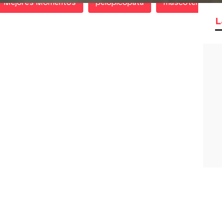
Mejores Momentos
pelopicopata
mascoteros
L