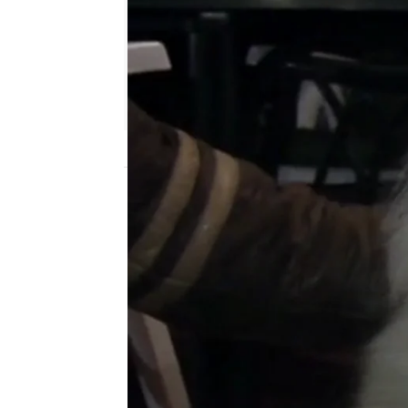
Nova
Publicado:
09 de marzo de 2012, 18:38
Nos hemos puesto román
algo entre un chico muy 
una cita a ciegas entre 
Samoyedo. Pienso para pe
sonrisa Samoyeda... y qu