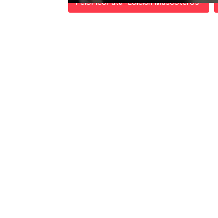
PeloPicoPata -Edición Mascoteros-