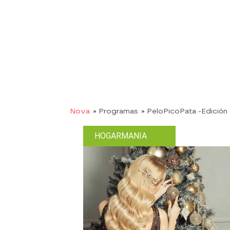
Nova
» Programas
» PeloPicoPata -Edició
HOGARMANIA