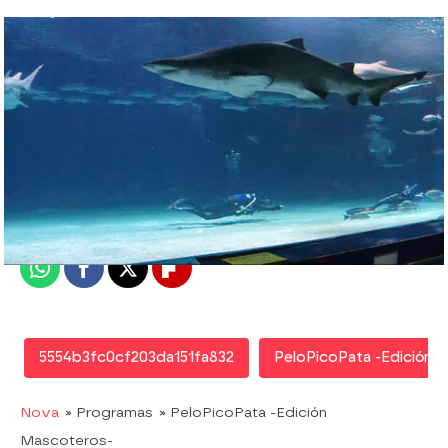
Nova
Madrid
Publicado:
25 de agosto de 2012, 12:55
Whatsapp
Facebook
X
Flipboard
5554b3fc0cf203da151fa832
PeloPicoPata -Edición 
Nova
» Programas
» PeloPicoPata -Edición
Mascoteros-