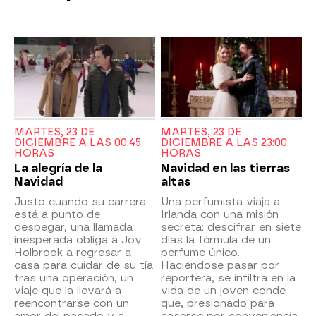
MARTES, 23 DE
MARTES, 23 DE
DICIEMBRE A LAS 00:45
DICIEMBRE A LAS 23:00
HORAS
HORAS
La alegría de la
Navidad en las tierras
Navidad
altas
Justo cuando su carrera
Una perfumista viaja a
está a punto de
Irlanda con una misión
despegar, una llamada
secreta: descifrar en siete
inesperada obliga a Joy
días la fórmula de un
Holbrook a regresar a
perfume único.
casa para cuidar de su tía
Haciéndose pasar por
tras una operación, un
reportera, se infiltra en la
viaje que la llevará a
vida de un joven conde
reencontrarse con un
que, presionado para
amor del pasado y a
casarse por conveniencia,