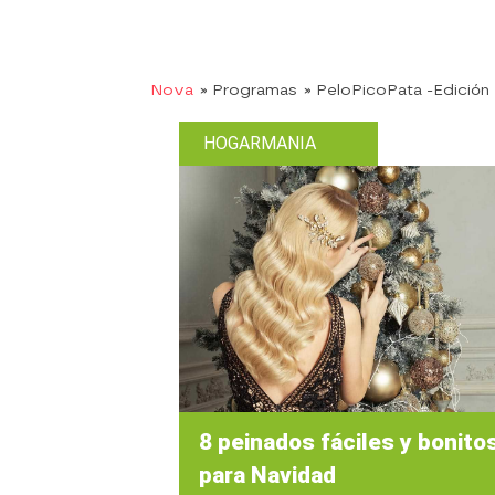
Nova
» Programas
» PeloPicoPata -Edició
HOGARMANIA
8 peinados fáciles y bonito
para Navidad