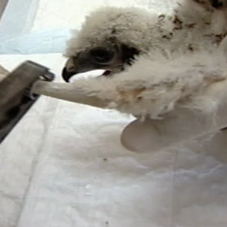
Whatsapp
Facebook
X
Flipboa
2
pelopicopata