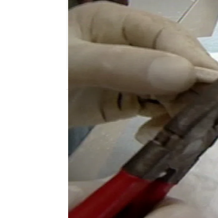
Nova
Madrid
Publicado:
26 de agosto de 2012, 12:39
Antena 3
5554b3fc0cf203da151fa83