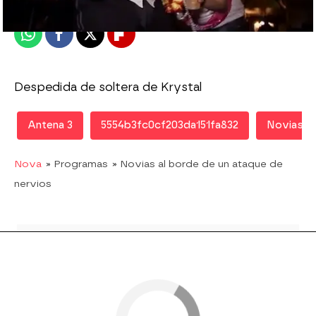
Publicado:
15 de noviembre de 2013, 12:33
Whatsapp
Facebook
X
Flipboard
Despedida de soltera de Krystal
Antena 3
5554b3fc0cf203da151fa832
Novias al
Nova
» Programas
» Novias al borde de un ataque de
nervios