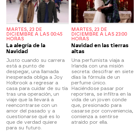
MARTES, 23 DE
MARTES, 23 DE
DICIEMBRE A LAS 00:45
DICIEMBRE A LAS 23:00
HORAS
HORAS
La alegría de la
Navidad en las tierras
Navidad
altas
Justo cuando su carrera
Una perfumista viaja a
está a punto de
Irlanda con una misión
despegar, una llamada
secreta: descifrar en siete
inesperada obliga a Joy
días la fórmula de un
Holbrook a regresar a
perfume único.
casa para cuidar de su tía
Haciéndose pasar por
tras una operación, un
reportera, se infiltra en la
viaje que la llevará a
vida de un joven conde
reencontrarse con un
que, presionado para
amor del pasado y a
casarse por conveniencia,
cuestionarse qué es lo
comienza a sentirse
que de verdad quiere
atraído por ella.
para su futuro.