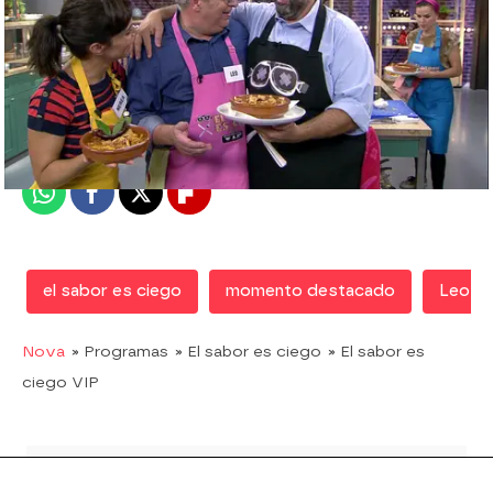
Nova
Madrid
Publicado:
02 de marzo de 2019, 12:49
Whatsapp
Facebook
X
Flipboard
el sabor es ciego
momento destacado
Leo H
Nova
» Programas
» El sabor es ciego
» El sabor es
ciego VIP