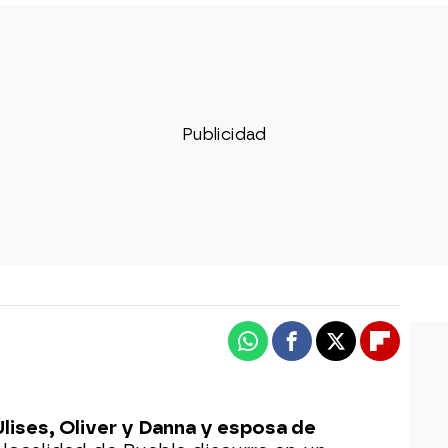
Whatsapp
Facebook
X
Flipboa
lises, Oliver y Danna y esposa de