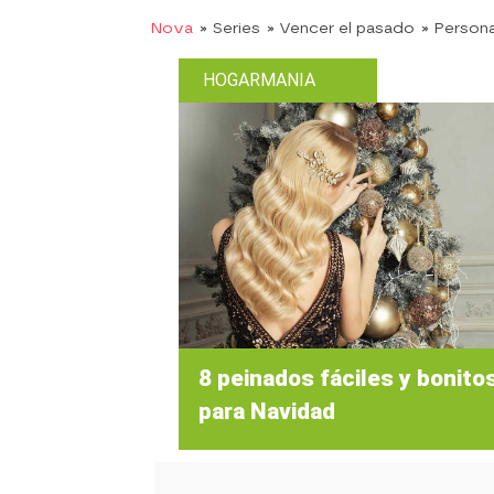
Nova
» Series
» Vencer el pasado
» Person
HOGARMANIA
8 peinados fáciles y bonito
para Navidad