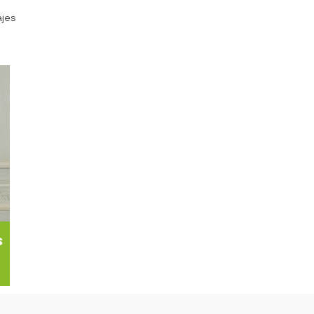
ajes
s