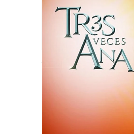
Nova
Madrid
Publicado:
07 de febrero de 2018, 17:07
Soledad Hernández, quie
su pequeña hija, encuent
suya aunque descubre qu
Varios años más tarde,
quiere encontrar a su h