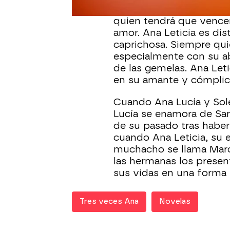
una pierna desde el acc
quien tendrá que vencer
amor. Ana Leticia es dist
caprichosa. Siempre quie
especialmente con su abu
de las gemelas. Ana Leti
en su amante y cómplice
Cuando Ana Lucía y Sole
Lucía se enamora de San
de su pasado tras habe
cuando Ana Leticia, su e
muchacho se llama Marc
las hermanas los presen
sus vidas en una forma 
Tres veces Ana
Novelas