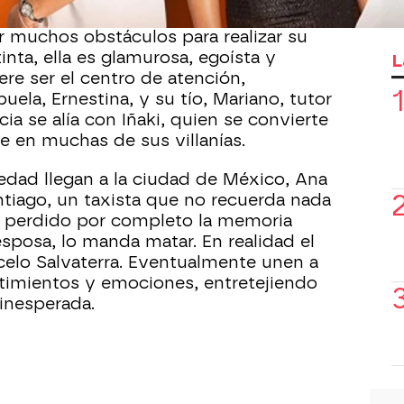
idente. Se enamora de Ramiro, con
 muchos obstáculos para realizar su
inta, ella es glamurosa, egoísta y
L
re ser el centro de atención,
ela, Ernestina, y su tío, Mariano, tutor
cia se alía con Iñaki, quien se convierte
 en muchas de sus villanías.
dad llegan a la ciudad de México, Ana
tiago, un taxista que no recuerda nada
r perdido por completo la memoria
sposa, lo manda matar. En realidad el
elo Salvaterra. Eventualmente unen a
timientos y emociones, entretejiendo
inesperada.