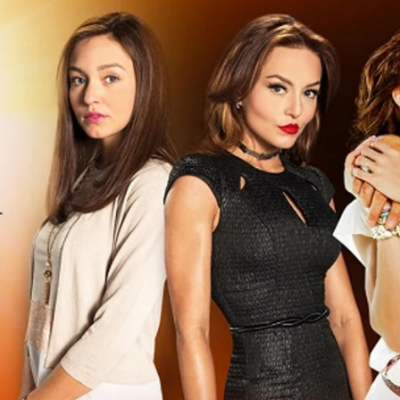
Whatsapp
Facebook
X
Flipboa
n estaba sufriendo por la perdida de
ra a Ana Lucía y la cría como si fuera
ien es en realidad.
 Ana Laura es una muchacha dulce que
ermana perdida, pero ha quedado sin