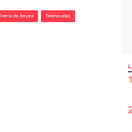
Tierra de Reyes
Telenovelas
L