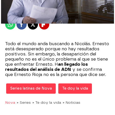
Madrid
Publicado:
20 de enero de 2021, 20:01
Whatsapp
Facebook
X
Flipboard
Todo el mundo anda buscando a Nicolás. Ernesto
está desesperado porque no hay resultados
positivos. Sin embargo, la desaparición del
pequeño no es el único problema al que se tiene
que enfrentar Ernesto. H
an llegado los
resultados del análisis de ADN
y se confirma
que Ernesto Rioja no es la persona que dice ser.
Series latinas de Nova
Te doy la vida
Nova
» Series
» Te doy la vida
» Noticias