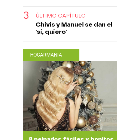
ÚLTIMO CAPÍTULO
Chivis y Manuel se dan el
'sí, quiero'
HOGARMANIA
8 peinados fáciles y bonitos