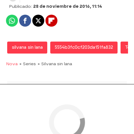
Publicado:
28 de noviembre de 2016, 11:14
Whatsapp
Facebook
X
Flipboard
silvana sin lana
5554b3fc0cf203da151fa832
Tel
Nova
» Series
» Silvana sin lana