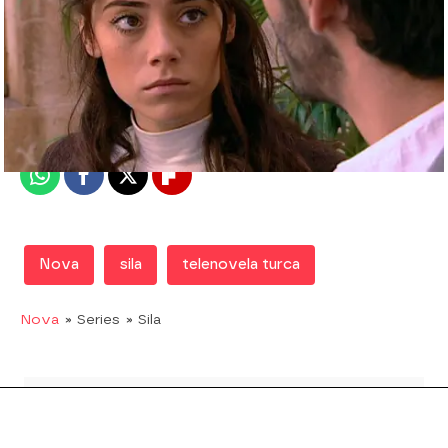
Nova
Madrid
Publicado:
19 de diciembre de 2018, 21:19
Whatsapp
Facebook
X
Flipboard
Nova
sila
telenovela turca
Nova
» Series
» Sila