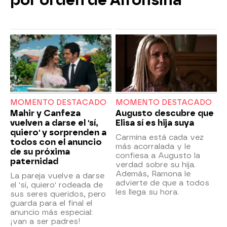
por orden de Alfonsina
MOMENTO DESTACADO
MOMENTO DESTACADO
Mahir y Canfeza
Augusto descubre que
vuelven a darse el 'sí,
Elisa sí es hija suya
quiero' y sorprenden a
Carmina está cada vez
todos con el anuncio
más acorralada y le
de su próxima
confiesa a Augusto la
paternidad
verdad sobre su hija.
Además, Ramona le
La pareja vuelve a darse
advierte de que a todos
el 'sí, quiero' rodeada de
les llega su hora.
sus seres queridos, pero
guarda para el final el
anuncio más especial:
¡van a ser padres!