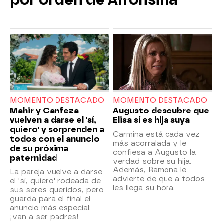
por orden de Alfonsina
MOMENTO DESTACADO
MOMENTO DESTACADO
Mahir y Canfeza
Augusto descubre que
vuelven a darse el 'sí,
Elisa sí es hija suya
quiero' y sorprenden a
Carmina está cada vez
todos con el anuncio
más acorralada y le
de su próxima
confiesa a Augusto la
paternidad
verdad sobre su hija.
Además, Ramona le
La pareja vuelve a darse
advierte de que a todos
el 'sí, quiero' rodeada de
les llega su hora.
sus seres queridos, pero
guarda para el final el
anuncio más especial:
¡van a ser padres!