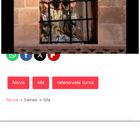
Nova
Madrid
Publicado:
01 de diciembre de 2018, 12:02
Whatsapp
Facebook
X
Flipboard
Nova
sila
telenovela turca
Nova
» Series
» Sila