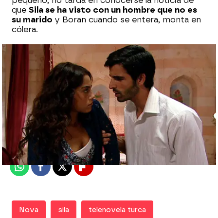
pequeño, no tarda en conocerse la noticia de
que
Sila se ha visto con un hombre que no es
su marido
y Boran cuando se entera, monta en
cólera.
Nova
Madrid
Publicado:
13 de diciembre de 2018, 22:18
Whatsapp
Facebook
X
Flipboard
Nova
sila
telenovela turca