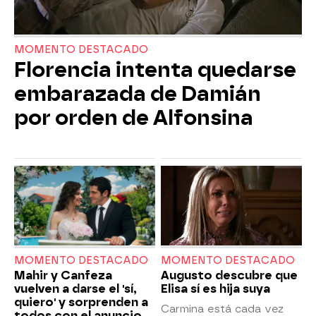
MOMENTO DESTACADO
Florencia intenta quedarse
embarazada de Damián
por orden de Alfonsina
MOMENTO DESTACADO
MOMENTO DESTACADO
Mahir y Canfeza
Augusto descubre que
vuelven a darse el 'sí,
Elisa sí es hija suya
quiero' y sorprenden a
Carmina está cada vez
todos con el anuncio