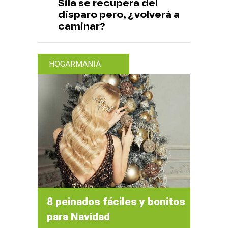
Sila se recupera del
disparo pero, ¿volverá a
caminar?
HOGARMANIA
8 peinados fáciles y bonitos
para Navidad