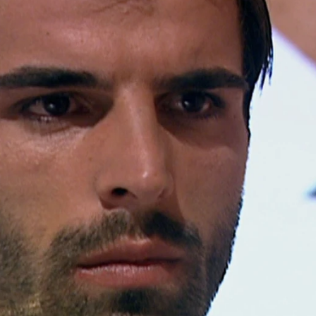
Whatsapp
Facebook
X
Flipboa
32
ovela turca