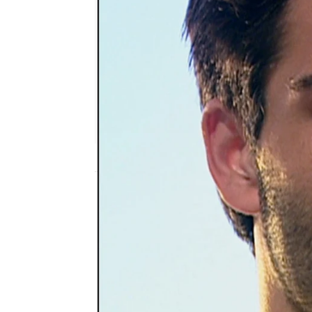
Nova
Madrid
Publicado:
28 de noviembre de 2018, 22:
boran aga
Nova
sila
telen