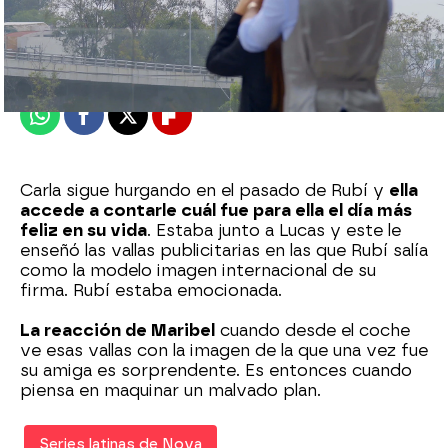
Nova
Madrid
Publicado:
07 de mayo de 2022, 00:34
Whatsapp
Facebook
X
Flipboard
Carla sigue hurgando en el pasado de Rubí y
ella
accede a contarle cuál fue para ella el día más
feliz en su vida
. Estaba junto a Lucas y este le
enseñó las vallas publicitarias en las que Rubí salía
como la modelo imagen internacional de su
firma. Rubí estaba emocionada.
La reacción de Maribel
cuando desde el coche
ve esas vallas con la imagen de la que una vez fue
su amiga es sorprendente. Es entonces cuando
piensa en maquinar un malvado plan.
Series latinas de Nova