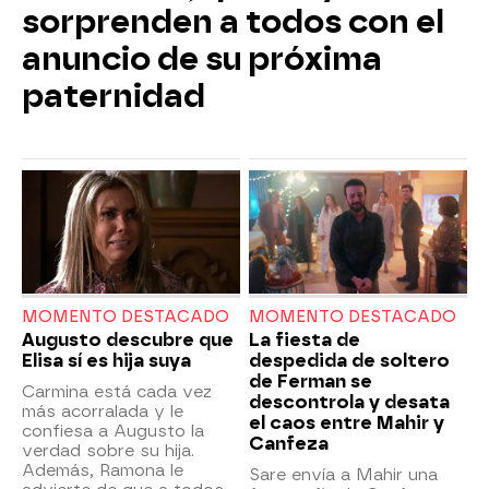
sorprenden a todos con el
anuncio de su próxima
paternidad
MOMENTO DESTACADO
MOMENTO DESTACADO
Augusto descubre que
La fiesta de
Elisa sí es hija suya
despedida de soltero
de Ferman se
Carmina está cada vez
descontrola y desata
más acorralada y le
el caos entre Mahir y
confiesa a Augusto la
Canfeza
verdad sobre su hija.
Además, Ramona le
Sare envía a Mahir una