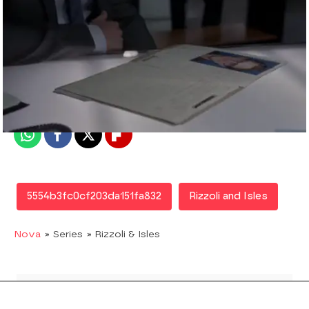
Nova
Madrid
Publicado:
08 de junio de 2018, 17:52
Whatsapp
Facebook
X
Flipboard
5554b3fc0cf203da151fa832
Rizzoli and Isles
Nova
» Series
» Rizzoli & Isles