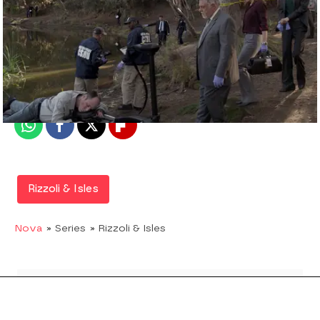
Nova
Madrid
Publicado:
07 de febrero de 2018, 17:13
Whatsapp
Facebook
X
Flipboard
Rizzoli & Isles
Nova
» Series
» Rizzoli & Isles