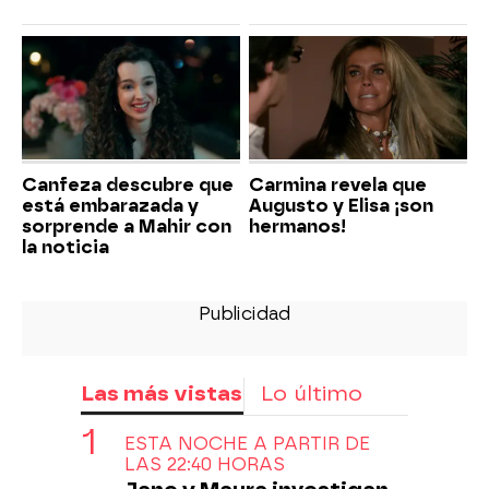
Canfeza descubre que
Carmina revela que
está embarazada y
Augusto y Elisa ¡son
sorprende a Mahir con
hermanos!
la noticia
Las más vistas
Lo último
ESTA NOCHE A PARTIR DE
LAS 22:40 HORAS