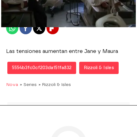
Publicado:
17 de febrero de 2016, 16:52
Whatsapp
Facebook
X
Flipboard
Las tensiones aumentan entre Jane y Maura
5554b3fc0cf203da151fa832
Rizzoli & Isles
Nova
» Series
» Rizzoli & Isles