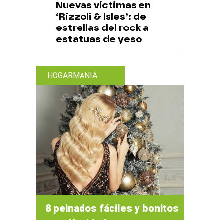
Nuevas víctimas en
‘Rizzoli & Isles’: de
estrellas del rock a
estatuas de yeso
HOGARMANIA
8 peinados fáciles y bonitos