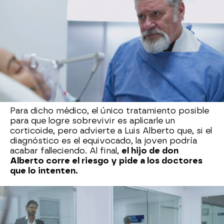
para Mariana,
llega al hospital un prestigioso
doctor para intentar salvar la vida de la joven.
Según el estudio que le realiza, la hija de Pedro
Villarreal tiene una disfunción de la médula que
provoca una alteración en los glóbulos rojos y
eso pudo provocar la muerte. Cree que la causa
principal de su estado es una reacción a algún
medicamento o a un alimento.
Nadie se imagina
que ha sido envenenada por Soraya
y que por
eso está así.
Para dicho médico, el único tratamiento posible
para que logre sobrevivir es aplicarle un
corticoide, pero advierte a Luis Alberto que, si el
diagnóstico es el equivocado, la joven podría
acabar falleciendo. Al final,
el hijo de don
Alberto corre el riesgo y pide a los doctores
que lo intenten.
Mientras tanto, Soraya recibe en su casa a
Matilde que está enormente preocupada por
Mariana. La empleada del hogar de los Salvatierra