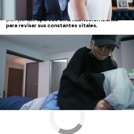
Mariana y no va a parar hasta conseguirlo. Llega
de incógnito al hospital e intenta ahogarla con
una almohada, pero no consigue llevar a cabo su
plan porque
aparece en la habitación Murillo
para revisar sus constantes vitales.
Nova
» Series
» Los ricos también lloran
» Mejores
momentos