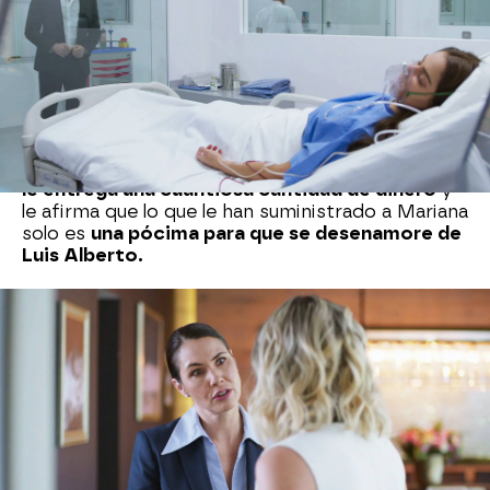
siente animadversión por la hija de Pedro
Villarreal, pero
no desea que la joven muera.
Está muy arrepentida y está dispuesta a contar
a don Alberto la verdad, pero la malvada hija de
Rafael Montenegro le recuerda que
si se sincera
con la familia Salvatierra perderá su trabajo
y
podría acabar en prisión por ser su cómplice.
Para tranquilizarla y asegurarse de que no hable,
le entrega una cuantiosa cantidad de dinero
y
le afirma que lo que le han suministrado a Mariana
solo es
una pócima para que se desenamore de
Luis Alberto.
Mariana consigue despertarse.
Todos se
alegran excepto Soraya. Parece que su vida ya
no corre peligro.
El doctor Murillo la sube a
planta
para seguir tratándola hasta que se
recupere del todo.
La malvada hija de Rafael Montenegro no está
dispuesta a rendirse.
Su objetivo es asesinar a