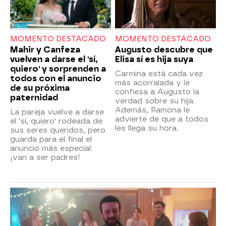
MOMENTO DESTACADO
MOMENTO DESTACADO
Mahir y Canfeza
Augusto descubre que
vuelven a darse el 'sí,
Elisa sí es hija suya
quiero' y sorprenden a
Carmina está cada vez
todos con el anuncio
más acorralada y le
de su próxima
confiesa a Augusto la
paternidad
verdad sobre su hija.
Además, Ramona le
La pareja vuelve a darse
advierte de que a todos
el 'sí, quiero' rodeada de
les llega su hora.
sus seres queridos, pero
guarda para el final el
anuncio más especial:
¡van a ser padres!