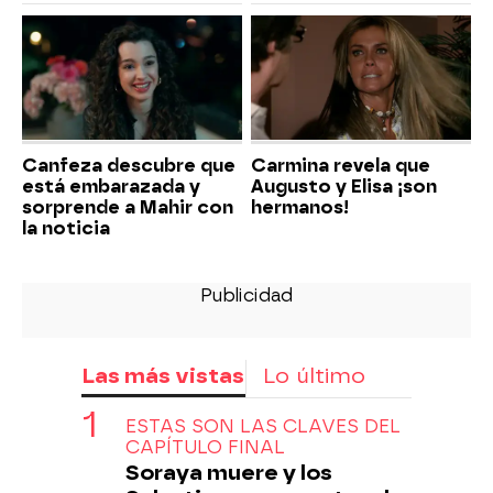
Canfeza descubre que
Carmina revela que
está embarazada y
Augusto y Elisa ¡son
sorprende a Mahir con
hermanos!
la noticia
Las más vistas
Lo último
ESTAS SON LAS CLAVES DEL
CAPÍTULO FINAL
Soraya muere y los