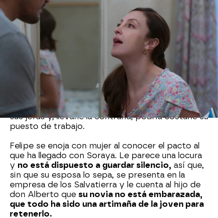
La jefa de marketing de la empresa de los
Salvatierra está locamente enamorada de Luis
Alberto y está sufriendo porque es consciente
de que su novio se siente atraído por Mariana.
Para intentar conquistar al hijo de Elena, le pide a
Patricia que oculte su embarazo para
anunciar
ella misma públicamente que está esperando
un hijo.
Quiere que las ecografías y pruebas
realizadas a Patricia parezcan suyas y todo a
cambio de una compensación económica.
Patricia no ha podido negarse. Soraya es una de
sus jefas y, llevarle la contraria, podría costarle su
puesto de trabajo.
Felipe se enoja con mujer al conocer el pacto al
que ha llegado con Soraya. Le parece una locura
y
no está dispuesto a guardar silencio,
así que,
sin que su esposa lo sepa, se presenta en la
empresa de los Salvatierra y le cuenta al hijo de
don Alberto que
su novia no está embarazada,
que todo ha sido una artimaña de la joven para
retenerlo.