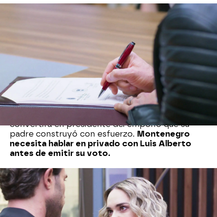
Unos días más tarde, se procede a la elección del
presidente de la empresa Salvatierra mediante
una votación entre los accionistas.
Luis Alberto
recibe el apoyo de su madre y de Uriel,
mientras que Santiago apoya a su madre,
Daniela,
quien se postula como candidata a
presidenta de la empresa de su difunto marido.
Solo falta conocer el voto de Soraya. Si ella elige
a Daniela, ella y Luis Alberto quedarán
empatados, lo que complicaría mucho las cosas
pero si vota por el hermano de Matías, él se
convertirá en presidente del emporio que su
padre construyó con esfuerzo.
Montenegro
necesita hablar en privado con Luis Alberto
antes de emitir su voto.
La joven trata de aprovechar la vulnerabilidad
del hijo de Elena
para intentar acercarse a él,
pero, le sale mal la jugada. El joven empresario
está locamente enamorado de Mariana y no