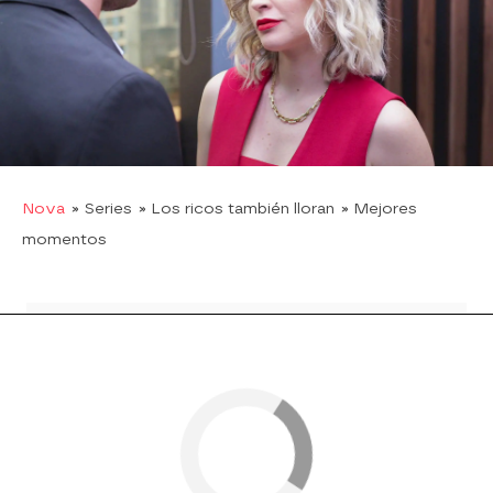
piensa renunciar a su amor por Soraya.
El hijo de don Alberto regresa a la sala donde se
están realizando las votaciones, seguido de la
malvada hija de Rafael. Al final,
Soraya vota por
Luis Alberto,
quien se convierte en el presidente
del consorcio Salvatierra.
Nova
» Series
» Los ricos también lloran
» Mejores
momentos