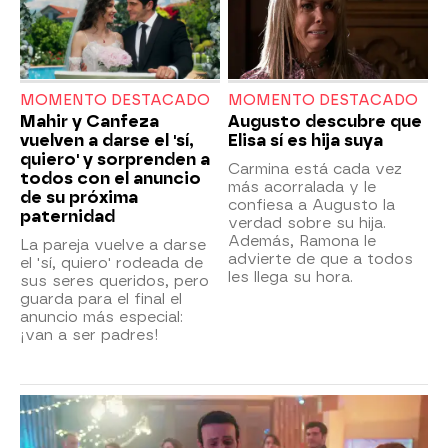
MOMENTO DESTACADO
MOMENTO DESTACADO
Mahir y Canfeza
Augusto descubre que
vuelven a darse el 'sí,
Elisa sí es hija suya
quiero' y sorprenden a
Carmina está cada vez
todos con el anuncio
más acorralada y le
de su próxima
confiesa a Augusto la
paternidad
verdad sobre su hija.
Además, Ramona le
La pareja vuelve a darse
advierte de que a todos
el 'sí, quiero' rodeada de
les llega su hora.
sus seres queridos, pero
guarda para el final el
anuncio más especial:
¡van a ser padres!