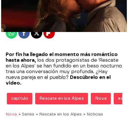
Nova
Madrid
Publicado:
22 de agosto de 2020, 17:30
Whatsapp
Facebook
X
Flipboard
Por fin ha llegado el momento más romántico
hasta ahora,
los dos protagonistas de 'Rescate
en los Alpes' se han fundido en un beso nocturno
tras una conversación muy profunda. ¿Hay
nueva pareja en el pueblo?
Descúbrelo en el
video.
capítulo
Rescate en los Alpes
Nova
estr
Nova
» Series
» Rescate en los Alpes
» Noticias