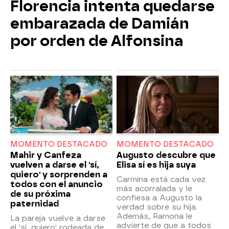
Florencia intenta quedarse
embarazada de Damián
por orden de Alfonsina
MOMENTO DESTACADO
MOMENTO DESTACADO
Mahir y Canfeza
Augusto descubre que
vuelven a darse el 'sí,
Elisa sí es hija suya
quiero' y sorprenden a
Carmina está cada vez
todos con el anuncio
más acorralada y le
de su próxima
confiesa a Augusto la
paternidad
verdad sobre su hija.
Además, Ramona le
La pareja vuelve a darse
advierte de que a todos
el 'sí, quiero' rodeada de