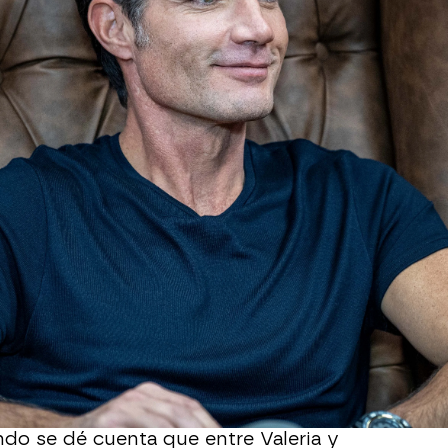
Whatsapp
Facebook
X
Flipboa
00
io cuando era joven
a la capital para ser
as carencias afectivas.
onoce a
Valeria
, el amor de su vida. Sin
uchar por la herencia
y deja de lado lo
omo es su relación con Valeria. La
incomoda e intenta deshacerse de él y
do se dé cuenta que entre Valeria y