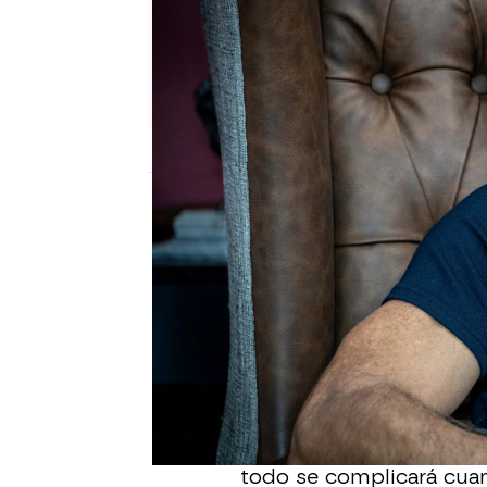
Nova
Madrid
Publicado:
04 de noviembre de 2022, 12:
Leonel
se fue del Rosar
actor y creció con much
Triunfa como actor y c
embargo,
se centra en l
realmente importante, c
presencia de
Mateo
le 
todo se complicará cuan