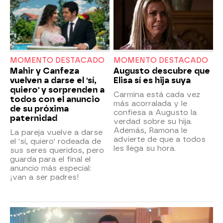
MOMENTO DESTACADO
MOMENTO DESTACADO
Mahir y Canfeza
Augusto descubre que
vuelven a darse el 'sí,
Elisa sí es hija suya
quiero' y sorprenden a
Carmina está cada vez
todos con el anuncio
más acorralada y le
de su próxima
confiesa a Augusto la
paternidad
verdad sobre su hija.
Además, Ramona le
La pareja vuelve a darse
advierte de que a todos
el 'sí, quiero' rodeada de
les llega su hora.
sus seres queridos, pero
guarda para el final el
anuncio más especial:
¡van a ser padres!