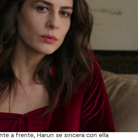
Whatsapp
Facebook
X
Flipboa
Dilara volver a casarse para así evitar
mbarazo y que los problemas con Harun
utación de la familia, ella, aunque ya
 sabe que es lo mejor para todos.
ra ya se estaba olvidando de Harun,
scada para poder hablar con ella a
te a frente, Harun se sincera con ella