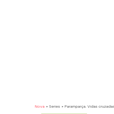
Nova
» Series
» Paramparça. Vidas cruzada