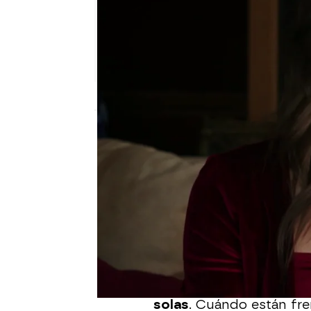
Nova
Madrid
Publicado:
06 de enero de 2022, 22:42
Cihan le ha propuesto a 
las críticas sobre su e
afecten aún más a la rep
no lo ama, acepta, pues
Cuando parecía que Dila
este
le tiende una embo
solas
. Cuándo están fren