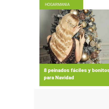
HOGARMANIA
8 peinados fáciles y bonito
para Navidad