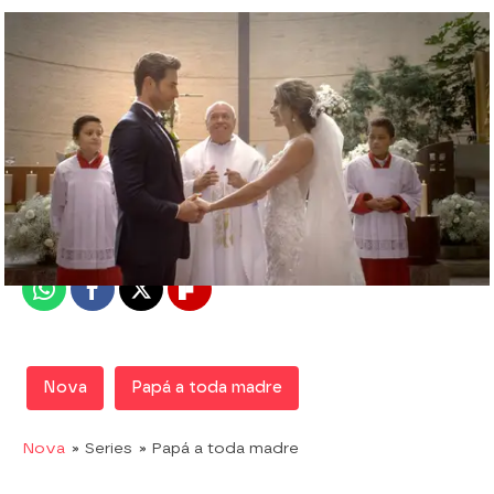
Nova
Madrid
Publicado:
14 de mayo de 2018, 19:01
Whatsapp
Facebook
X
Flipboard
Nova
Papá a toda madre
Nova
» Series
» Papá a toda madre