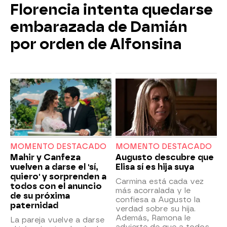
Florencia intenta quedarse
embarazada de Damián
por orden de Alfonsina
MOMENTO DESTACADO
MOMENTO DESTACADO
Mahir y Canfeza
Augusto descubre que
vuelven a darse el 'sí,
Elisa sí es hija suya
quiero' y sorprenden a
Carmina está cada vez
todos con el anuncio
más acorralada y le
de su próxima
confiesa a Augusto la
paternidad
verdad sobre su hija.
Además, Ramona le
La pareja vuelve a darse
advierte de que a todos