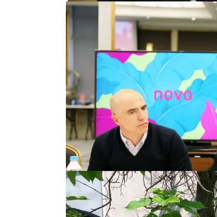
Atresmedia ha viajado h
adquisiciones turcas qu
de 'Fatmagül', la primer
arrasado en la parrilla 
Contrabando', 'Ezel', 'Si
encuentra en el prime t
Ahora el grupo ha anunc
'Mujer', 'Hercai', 'Amor p
'Fugitiva', 'Cennet' y 'M
De 'Fatmagül' a 'Mujer': La
NOVA
Las series románticas d
éxito innegable de la te
especial, de Nova, el c