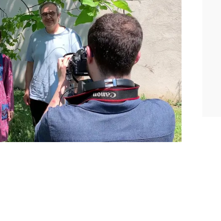
 de esas producciones y ahora prepara
a cadena ha anunciado 7 nuevas
', 'Hercai', 'Amor prohibido', 'Las mil y
'Cennet' y 'Mar de amores'.