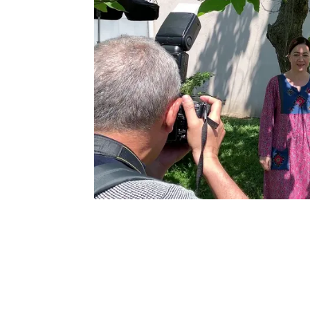
ha triunfado con varias
nuevos lanzamientos. L
adquisiciones como 'Mujer
una noches', 'Fugitiva', 
series turcas
series online