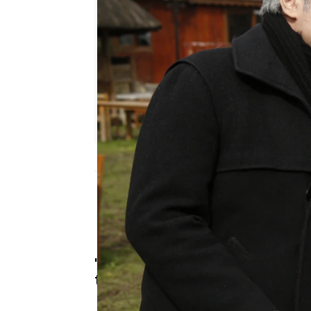
Nova
Madrid
Publicado:
30 de mayo de 2019, 11:03
'Mujer', 'Hercai', 'Amor proh
turcas que llegarán a Atr