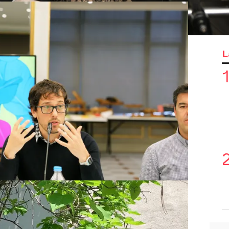
asta Estambul para anunciar las nuevas
e se emitirán muy pronto. Tras el éxito
a serie turca emitida en España, han
de Nova otras series como 'Amor de
L
la' o 'Madre', que actualmente se
ime de los domingos de la cadena.
iado que ha adquirido los derechos de
rohibido', 'Las mil y una noches',
ar de amores'.
s series turcas que arrasan en
e origen turco se han convertido en un
levisión temática en nuestro país. En
anal femenino líder de Atresmedia que