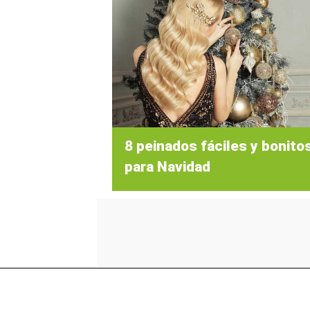
8 peinados fáciles y bonito
para Navidad