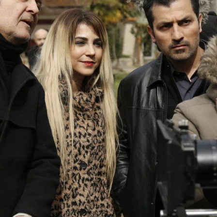
Whatsapp
Facebook
X
Flipboa
ibido'... Las 7 exitosas series
esmedia TV