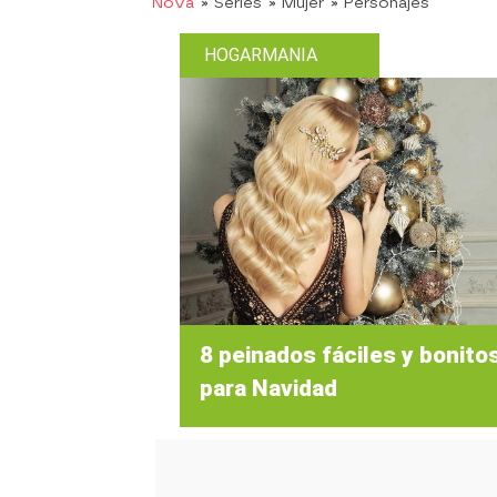
Nova
» Series
» Mujer
» Personajes
HOGARMANIA
8 peinados fáciles y bonito
para Navidad