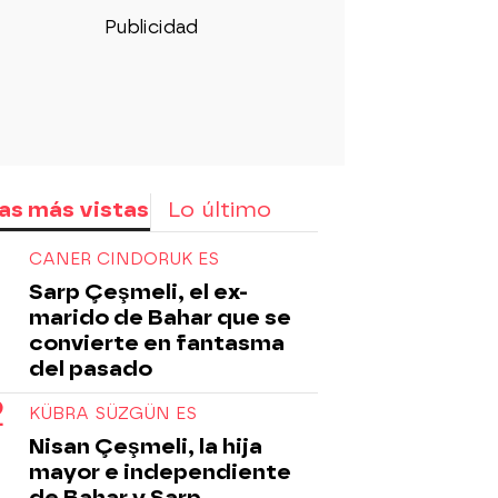
as más vistas
Lo último
CANER CINDORUK ES
Sarp Çeşmeli, el ex-
marido de Bahar que se
convierte en fantasma
del pasado
KÜBRA SÜZGÜN ES
Nisan Çeşmeli, la hija
mayor e independiente
de Bahar y Sarp