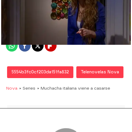
Nova
Madrid
Publicado:
03 de septiembre de 2015, 11:49
Whatsapp
Facebook
X
Flipboard
5554b3fc0cf203da151fa832
Telenovelas Nova
Nova
» Series
» Muchacha italiana viene a casarse