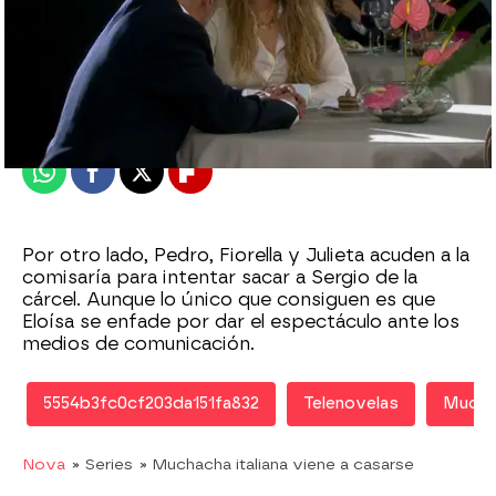
Nova
Madrid
Publicado:
19 de agosto de 2015, 12:23
Whatsapp
Facebook
X
Flipboard
Por otro lado, Pedro, Fiorella y Julieta acuden a la
comisaría para intentar sacar a Sergio de la
cárcel. Aunque lo único que consiguen es que
Eloísa se enfade por dar el espectáculo ante los
medios de comunicación.
5554b3fc0cf203da151fa832
Telenovelas
Muchac
Nova
» Series
» Muchacha italiana viene a casarse