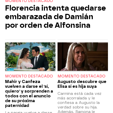
MOMENTO DESTACADO
Florencia intenta quedarse
embarazada de Damián
por orden de Alfonsina
MOMENTO DESTACADO
MOMENTO DESTACADO
Mahir y Canfeza
Augusto descubre que
vuelven a darse el 'sí,
Elisa sí es hija suya
quiero' y sorprenden a
Carmina está cada vez
todos con el anuncio
más acorralada y le
de su próxima
confiesa a Augusto la
paternidad
verdad sobre su hija.
Además, Ramona le
La pareja vuelve a darse