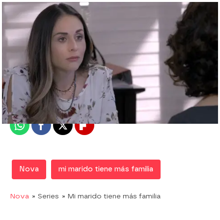
Nova
Madrid
Publicado:
29 de mayo de 2019, 20:04
Whatsapp
Facebook
X
Flipboard
Nova
mi marido tiene más familia
Nova
» Series
» Mi marido tiene más familia