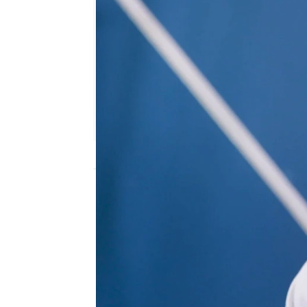
Nova
Madrid
Publicado:
16 de mayo de 2019, 19:33
Nova
mi marido tiene más familia