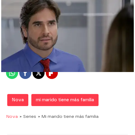
Nova
Madrid
Publicado:
16 de julio de 2019, 19:32
Whatsapp
Facebook
X
Flipboard
Nova
mi marido tiene más familia
Nova
» Series
» Mi marido tiene más familia