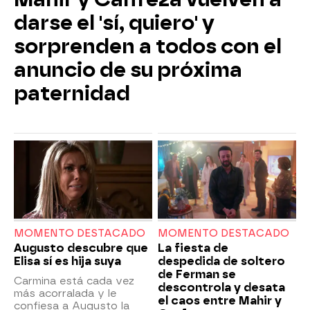
darse el 'sí, quiero' y
sorprenden a todos con el
anuncio de su próxima
paternidad
MOMENTO DESTACADO
MOMENTO DESTACADO
Augusto descubre que
La fiesta de
Elisa sí es hija suya
despedida de soltero
de Ferman se
Carmina está cada vez
descontrola y desata
más acorralada y le
el caos entre Mahir y
confiesa a Augusto la