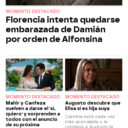
MOMENTO DESTACADO
Florencia intenta quedarse
embarazada de Damián
por orden de Alfonsina
MOMENTO DESTACADO
MOMENTO DESTACADO
Mahir y Canfeza
Augusto descubre que
vuelven a darse el 'sí,
Elisa sí es hija suya
quiero' y sorprenden a
Carmina está cada vez
todos con el anuncio
más acorralada y le
de su próxima
confiesa a Augusto la