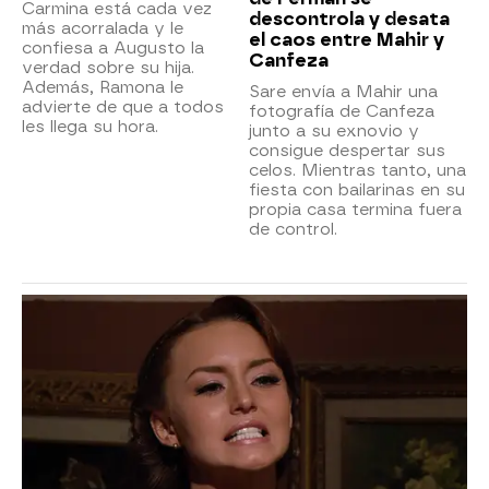
Carmina está cada vez
descontrola y desata
más acorralada y le
el caos entre Mahir y
confiesa a Augusto la
Canfeza
verdad sobre su hija.
Además, Ramona le
Sare envía a Mahir una
advierte de que a todos
fotografía de Canfeza
les llega su hora.
junto a su exnovio y
consigue despertar sus
celos. Mientras tanto, una
fiesta con bailarinas en su
propia casa termina fuera
de control.