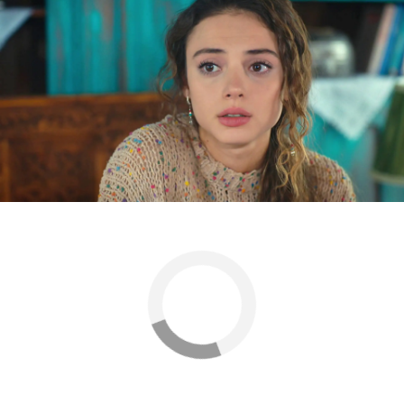
Defne y Kerem están preocupados por lo que
pasa y ahora es cuando empiezan a entender los
motivos que han llevado a su familia a tratarles
tan mal. Reprochan a su madre que no les haya
contado los motivos por los que son repudiados.
Nova
» Series
» Melek
» Mejores momentos