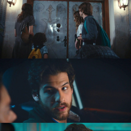
no saben por qué su propia familia les odia
tanto. Preguntan a su madre, pero Melek les pide
tiempo y no termina por explicárselo. Defne,
cuando ve las reticencias de Ömer a estar con
ella por ser nieto de los Sirhan, también le
pregunta, pero él no se siente con capacidad
para explicárselo y le remite a Melek. Ninguno de
ellos sabe los motivos, pero sospechan que algo
tiene que ver con el pasado.
Nadie parece querer contarles lo que sucedió
hasta que se topan con Kadriye.
La mujer de
Mahmut acaba de perder al bebé
que esperaba
y se encuentra en una delicada situación.
Además, se siente perjudicada tras la llegada de
Melek ya que deja de ser la 'señora' de la casa
para cederle a Melek ese privilegio. Kadriye, muy
enfadada, les acaba contando el motivo por el
que Melek está maldita en la casa.