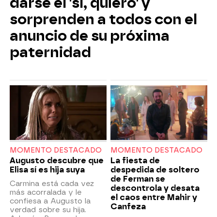
darse el 'sí, quiero' y
sorprenden a todos con el
anuncio de su próxima
paternidad
MOMENTO DESTACADO
MOMENTO DESTACADO
Augusto descubre que
La fiesta de
Elisa sí es hija suya
despedida de soltero
de Ferman se
Carmina está cada vez
descontrola y desata
más acorralada y le
el caos entre Mahir y
confiesa a Augusto la
Canfeza
verdad sobre su hija.