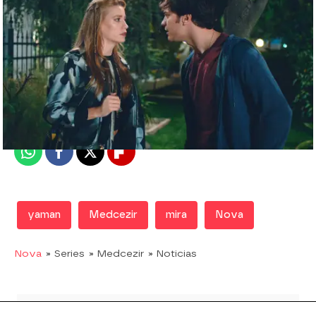
Nova
Madrid
Publicado:
10 de mayo de 2019, 21:17
Whatsapp
Facebook
X
Flipboard
yaman
Medcezir
mira
Nova
Nova
» Series
» Medcezir
» Noticias