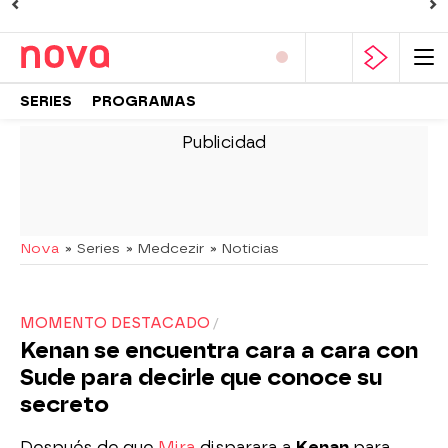
SERIES
PROGRAMAS
-
Nova
» Series
» Medcezir
» Noticias
MOMENTO DESTACADO
Kenan se encuentra cara a cara con
Sude para decirle que conoce su
secreto
Después de que
Mira
disparara a
Kenan
para