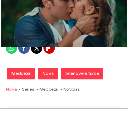
Nova
Madrid
Publicado:
03 de mayo de 2019, 21:17
Whatsapp
Facebook
X
Flipboard
Medcezir
Nova
telenovela turca
Nova
» Series
» Medcezir
» Noticias