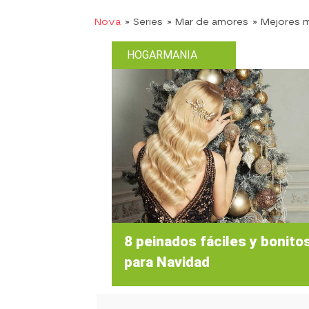
Nova
» Series
» Mar de amores
» Mejores
HOGARMANIA
8 peinados fáciles y bonito
para Navidad