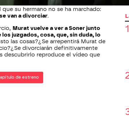
dad. Después, Murat se entera del
l que su hermano no se ha marchado:
L
se van a divorciar
.
rcio,
Murat vuelve a ver a Soner junto
e los juzgados, cosa, que, sin duda, lo
sto las cosas?¿Se arrepentirá Murat de
cio?¿Se divorciarán definitivamente
es descubrirlo reproduce el vídeo que
apítulo de estreno