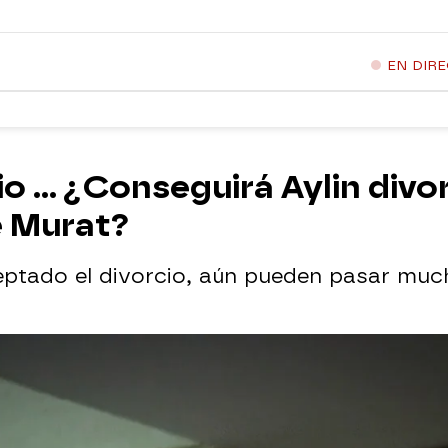
EN DIR
cio ... ¿Conseguirá Aylin divo
e Murat?
ptado el divorcio, aún pueden pasar muc