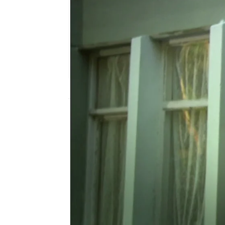
Nova
Madrid
Publicado:
07 de enero de 2022, 21:34
Berrin, después de una f
grave. Por suerte, los m
recuperará de los golpes
apoyo a la familia y Ayl
marcharse con él del hos
queda muy sorprendido