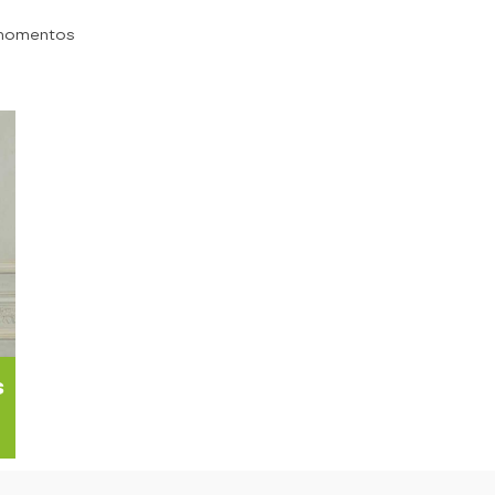
 momentos
s