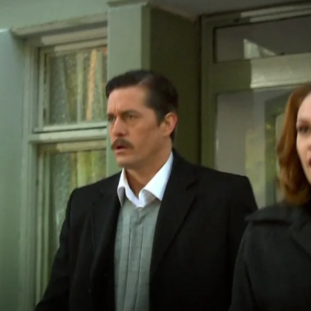
Whatsapp
Facebook
X
Flipboa
uerte pelea, ingresa en el hospital muy
édicos le dicen a la familia que se
. Soner va al hospital a mostrar su
in, aprovechando la situación, decide
pital. En la salida esta Murat, que se
 al ver que
su hermano le ha mentido
y