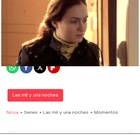
Nova
Madrid
Publicado:
27 de febrero de 2020, 22:51
Whatsapp
Facebook
X
Flipboard
Las mil y una noches
Nova
» Series
» Las mil y una noches
» Momentos