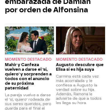
embarazada de Damián
por orden de Alfonsina
MOMENTO DESTACADO
MOMENTO DESTACADO
Mahir y Canfeza
Augusto descubre que
vuelven a darse el 'sí,
Elisa sí es hija suya
quiero' y sorprenden a
Carmina está cada vez
todos con el anuncio
más acorralada y le
de su próxima
confiesa a Augusto la
paternidad
verdad sobre su hija.
Además, Ramona le
La pareja vuelve a darse
advierte de que a todos
el 'sí, quiero' rodeada de
les llega su hora.
sus seres queridos, pero
guarda para el final el