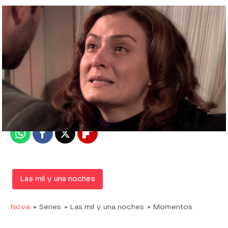
Nova
Madrid
Publicado:
21 de febrero de 2020, 23:03
Whatsapp
Facebook
X
Flipboard
Las mil y una noches
Nova
» Series
» Las mil y una noches
» Momentos