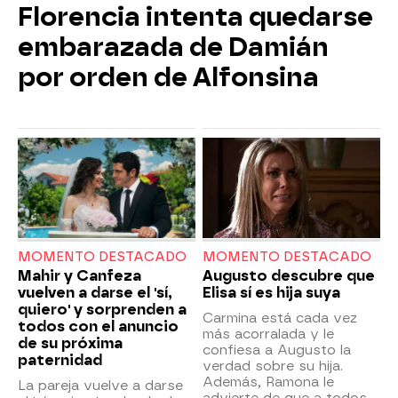
Florencia intenta quedarse
embarazada de Damián
por orden de Alfonsina
MOMENTO DESTACADO
MOMENTO DESTACADO
Mahir y Canfeza
Augusto descubre que
vuelven a darse el 'sí,
Elisa sí es hija suya
quiero' y sorprenden a
Carmina está cada vez
todos con el anuncio
más acorralada y le
de su próxima
confiesa a Augusto la
paternidad
verdad sobre su hija.
Además, Ramona le
La pareja vuelve a darse
advierte de que a todos