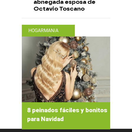
abnegada esposa de
Octavio Toscano
HOGARMANIA
8 peinados fáciles y bonitos
para Navidad