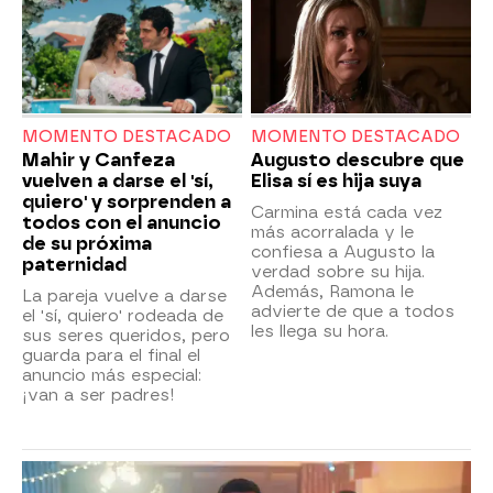
MOMENTO DESTACADO
MOMENTO DESTACADO
Mahir y Canfeza
Augusto descubre que
vuelven a darse el 'sí,
Elisa sí es hija suya
quiero' y sorprenden a
Carmina está cada vez
todos con el anuncio
más acorralada y le
de su próxima
confiesa a Augusto la
paternidad
verdad sobre su hija.
Además, Ramona le
La pareja vuelve a darse
advierte de que a todos
el 'sí, quiero' rodeada de
les llega su hora.
sus seres queridos, pero
guarda para el final el
anuncio más especial:
¡van a ser padres!