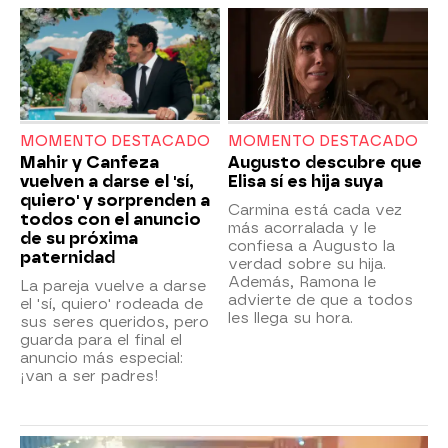
MOMENTO DESTACADO
MOMENTO DESTACADO
Mahir y Canfeza
Augusto descubre que
vuelven a darse el 'sí,
Elisa sí es hija suya
quiero' y sorprenden a
Carmina está cada vez
todos con el anuncio
más acorralada y le
de su próxima
confiesa a Augusto la
paternidad
verdad sobre su hija.
Además, Ramona le
La pareja vuelve a darse
advierte de que a todos
el 'sí, quiero' rodeada de
les llega su hora.
sus seres queridos, pero
guarda para el final el
anuncio más especial:
¡van a ser padres!