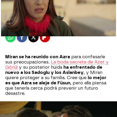
Nova
Publicado:
21 de noviembre de 2021, 06:05
Whatsapp
Facebook
X
Flipboard
Miran se ha reunido con Azra
para confesarle
sus preocupaciones.
La boda secreta de Azat y
Gönül
y su posterior huida
ha enfrentado de
nuevo a los Sadoglu y los Aslanbey
, y Miran
quiere proteger a su familia. Cree que
lo mejor
es que Azra se aleje de Füsun
, pero ella piensa
que tenerla cerca podrá prevenir un futuro
desastre.
En realidad, Miran le ha confesado que quiere que
esté cerca porque es la ginecóloga de Reyyan, lo