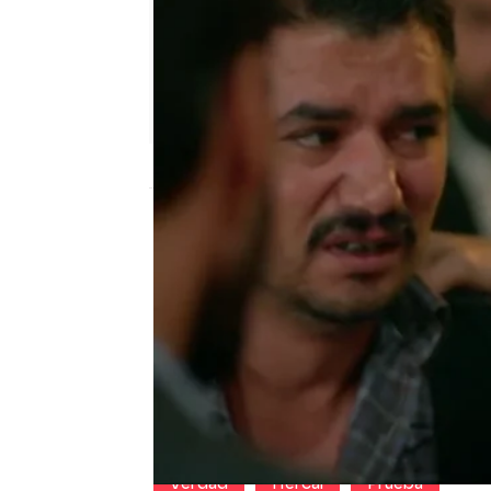
Nova
Madrid
Publicado:
06 de julio de 2020, 06:03
Hazar se ha propuesto 
Está convencido de qu
pero demostrarlo está s
encontrado a uno de lo
Descúbrelo en el vídeo.
verdad
Hercai
Prueba