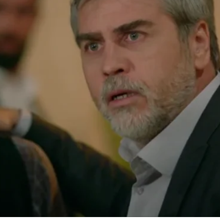
Whatsapp
Facebook
X
Flipboa
desvelar toda la verdad sobre Azize
.
e
fue ella quien secuestró a Reyyan
,
iendo muy difícil. Ahora parece que ha
s cómplices, pero
¿le creerá Miran?