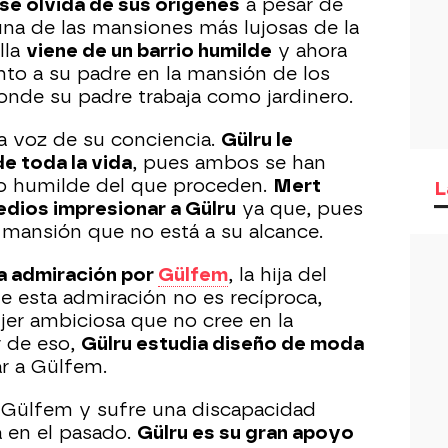
se olvida de sus orígenes
a pesar de
una de las mansiones más lujosas de la
lla
viene de un barrio humilde
y ahora
nto a su padre en la mansión de los
donde su padre trabaja como jardinero.
la voz de su conciencia.
Gülru le
e toda la vida
, pues ambos se han
rio humilde del que proceden.
Mert
L
edios impresionar a Gülru
ya que, pues
a mansión que no está a su alcance.
a admiración por
Gülfem
, la hija del
e esta admiración no es recíproca,
er ambiciosa que no cree en la
r de eso,
Gülru estudia diseño de moda
ar a Gülfem.
 Gülfem y sufre una discapacidad
 en el pasado.
Gülru es su gran apoyo