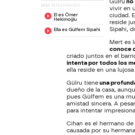
Gülru
no 
Más información
vivir en 
El es Ömer
ciudad. E
Hekimoğlu
reside ju
Sipahi, 
Ella es Gülfem Sipahi
Mert es 
conoce d
criado juntos en el bar
intenta por todos los m
ella reside en una lujos
Gülru tiene
una profund
dueño de la casa, aunqu
pues Gülfem es una muj
amistad sincera. A pesa
para intentar impresion
Cihan es el hermano de
causada por su hermana