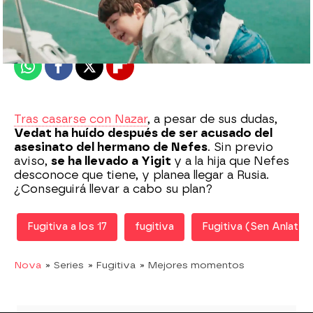
Madrid
Publicado:
01 de junio de 2020, 23:08
Whatsapp
Facebook
X
Flipboard
Tras casarse con Nazar
, a pesar de sus dudas,
Vedat ha huído después de ser acusado del
asesinato del hermano de Nefes
. Sin previo
aviso,
se ha llevado a Yigit
y a la hija que Nefes
desconoce que tiene, y planea llegar a Rusia.
¿Conseguirá llevar a cabo su plan?
Fugitiva a los 17
fugitiva
Fugitiva (Sen Anlat K
Nova
» Series
» Fugitiva
» Mejores momentos